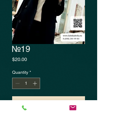
№19
Price
$20.00
Quantity
*
Add to Cart
Журнал "FASHION Fur &
Leather"