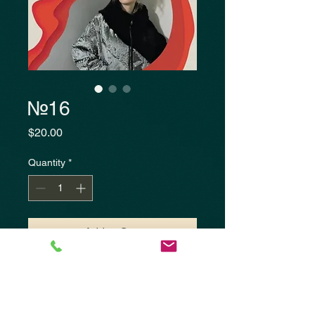
№16
Price
$20.00
Quantity
*
Add to Cart
Журнал "FASHION Fur &
Leather"