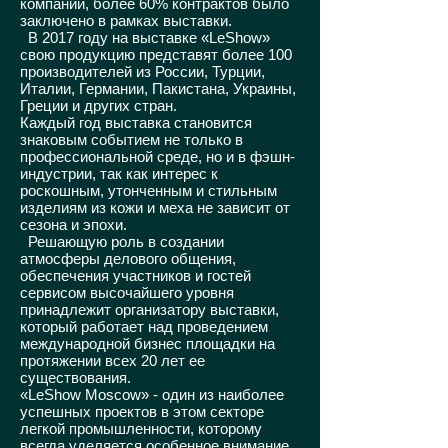
компаний, более 60% контрактов было
заключено в рамках выставки.
В 2017 году на выставке «LeShow»
свою продукцию представят более 100
производителей из России, Турции,
Италии, Германии, Пакистана, Украины,
Греции и других стран.
Каждый год выставка становится
знаковым событием не только в
профессиональной среде, но и в фэшн-
индустрии, так как интерес к
роскошным, утонченным и стильным
изделиям из кожи и меха не зависит от
сезона и эпохи.
Решающую роль в создании
атмосферы делового общения,
обеспечения участников и гостей
сервисом высочайшего уровня
принадлежит организатору выставки,
который работает над проведением
международной бизнес площадки на
протяжении всех 20 лет ее
существования.
«LeShow Moscow» - один из наиболее
успешных проектов в этом секторе
легкой промышленности, которому
всегда уделяется особенное внимание.