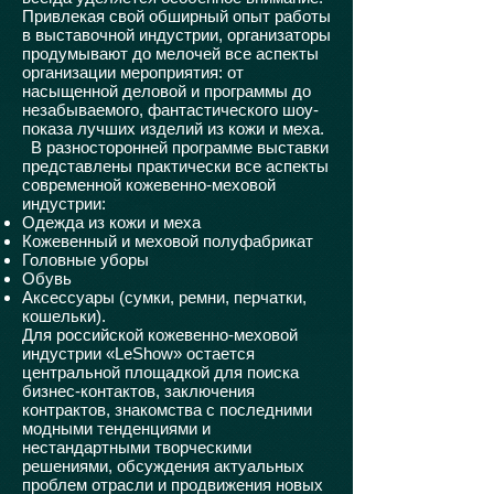
Привлекая свой обширный опыт работы
в выставочной индустрии, организаторы
продумывают до мелочей все аспекты
организации мероприятия: от
насыщенной деловой и программы до
незабываемого, фантастического шоу-
показа лучших изделий из кожи и меха.
В разносторонней программе выставки
представлены практически все аспекты
современной кожевенно-меховой
индустрии:
Одежда из кожи и меха
Кожевенный и меховой полуфабрикат
Головные уборы
Обувь
Аксессуары (сумки, ремни, перчатки,
кошельки).
Для российской кожевенно-меховой
индустрии «LeShow» остается
центральной площадкой для поиска
бизнес-контактов, заключения
контрактов, знакомства с последними
модными тенденциями и
нестандартными творческими
решениями, обсуждения актуальных
проблем отрасли и продвижения новых