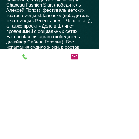
Chapeau Fashion Start (победитель
Алексей Попов), фестиваль детских
театров моды «Шапёнок» (победитель –
театр моды «Ренессанс», г. Череповец),
а также проект «Дело в Шляпе»,
проводимый с социальных сетях
Facebook и Instagram (победитель –
дизайнер Сабина Горелик). Все
испытания судило жюри, в состав
которого вошли Вячеслав и Егор
Зайцевы, Игорь Гуляев, Сергей Сысоев,
Лия Гуреева, Сэмми Котвани, Елена
Вышинская и другие эксперты.
Второй день выставки был полностью
посвящен деловой программе, темами
которой стали образование и карьера.
Экспоненты и гости выставки
услышали выступления руководителя
Высшей Школы Стилистики Ивана
Гулиенко, HR-консультанта Ольги
Якимовой (при поддержке Retail.ru), а
также участников публичной дискуссии
о построении карьеры – Юлии
Жижериной (юриста по HR вопросам),
Сэмми Котвани (главы ателье
«Императорский Портной») и Веры