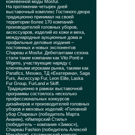
кожевенной моды Mosfur.
На протяжении четырех дней
выставочный комплекс Гостиного двора
традиционно принимал на своей
территории более 170 компаний-
производителей головных уборов,
аксессуаров, изделий из кожи и меха,
международные аукционные дома и
профильные деловые издания –
постоянных и новых экспонентов
Chapeau и Mosfur. Дебютантами сезона
стали такие компании как Vito Ponti и
Wigens, участвующие наряду с
ключевыми игроками рынка, такими как
Panafics, Мехико, ТД «Екатерина», Saga
Furs, Аксессуар Fur, Leon Elite, Laska
Fur Group, FurLand и Skiff.
Традиционно в рамках выставочной
программы состоялось несколько
профессиональных конкурсов
дизайнеров и производителей головных
уборов и меховых изделий: «Головной
убор Chapeau» (победитель Марта
Ананян), «Имперский Стиль»
(победитель – компания «Зимос»),
Chapeau Fashion (победитель Алексей
Михайлов), студенческий конкурс