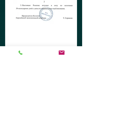
Журнал "FASHION Fur &
Leather"
109153 г. Москва,