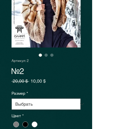
Артикул: 2
№2
Обычная
Спеццена
 20,00 $ 
10,00 $
цена
Размер
*
Цвет
*