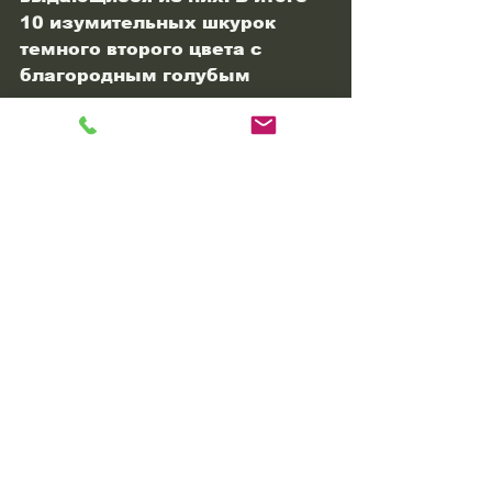
10 изумительных шкурок 
темного второго цвета с 
благородным голубым 
оттенком, представленных в 
топ-лоте, были реализованы 
по цене 850 $ за шк.
Топ-лот аукциона в мае 2022 
г. был приобретен компанией 
ООО «Снежный барс».
Аукционный дом 
"Русьпушнина" постоянно 
совершенствует платформу 
онлайн-аукциона, которая 
упрощает работу с пушно-
меховым сырьем и 
систематизирует продажи.