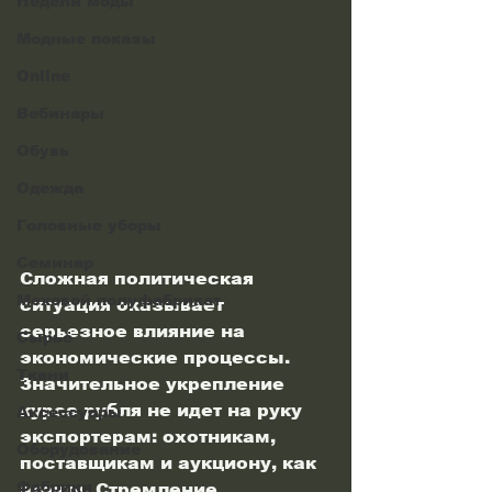
Недели моды
Модные показы
Online
Вебинары
Обувь
Одежда
Головные уборы
Семинар
Сложная политическая 
Меховой полуфабрикат
ситуация оказывает 
серьезное влияние на 
Сырьё
экономические процессы. 
Ткани
Значительное укрепление 
курса рубля не идет на руку 
Аксессуары
экспортерам: охотникам, 
Оборудование
поставщикам и аукциону, как 
Фабрики
агенту. Стремление 