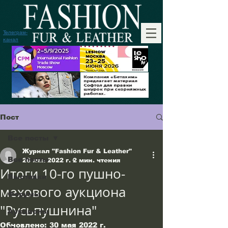
Телеграм-
канал
Пост
Все посты
Журнал "Fashion Fur & Leather"
Все посты
26 мая 2022 г.
2 мин. чтения
Итоги 10-го пушно-
Выставки
мехового аукциона
Форумы
"Русьпушнина"
Аукционы
Обновлено:
30 мая 2022 г.