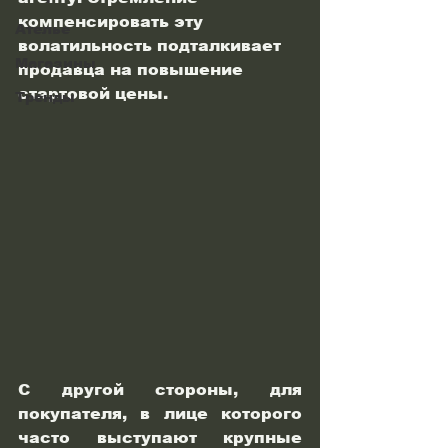
компенсировать эту 
Ателье
волатильность подталкивает 
Магазины
продавца на повышение 
стартовой цены. 
Тренды
С другой стороны, для 
покупателя, в лице которого 
часто выступают крупные 