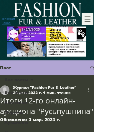
Телеграм-
канал
Пост
Все посты
Журнал "Fashion Fur & Leather"
Все посты
26 дек. 2022 г.
1 мин. чтения
Итоги 12-го онлайн-
Выставки
аукциона "Русьпушнина"
Форумы
Обновлено:
3 мар. 2023 г.
Аукционы