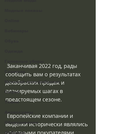
Недели моды
Модные показы
Online
Вебинары
Обувь
Одежда
Головные уборы
 Заканчивая 2022 год, рады 
Семинар
сообщить вам о результатах 
декабрьских продаж и 
Меховой полуфабрикат
планируемых шагах в 
Сырьё
предстоящем сезоне.
Ткани
Аксессуары
 Европейские компании и 
Оборудование
выделки исторически являлись 
основными покупателями 
Фабрики