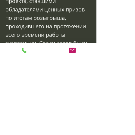
проекта, ставшими 
обладателями ценных призов 
по итогам розыгрыша, 
проходившего на протяжении 
всего времени работы 
экспозиции. Среди лотов были 
представлены сертификаты на 
профессиональную 
ароматизацию магазина от 
компании “ТРЕТЬЕ ЧУВСТВО” и 
бренда COBA, тренинг FASHION 
CONSULTING GROUP, 
консультацию от FASHION 
ПРОКАЧКИ, участие в онлайн-
марафоне АКАДЕМИИ FASHION-
МАРКЕТИНГА, 3-летнее 