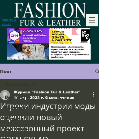
Телеграм-
канал
Пост
Все посты
Журнал "Fashion Fur & Leather"
Все посты
10 апр. 2023 г.
2 мин. чтения
Игроки индустрии моды
Выставки
оценили новый
Форумы
межсезонный проект
Аукционы