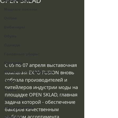
OPEN SKLAD
Недели моды
Модные показы
Online
Вебинары
Обувь
Одежда
Головные уборы
Семинар
С 05 по 07 апреля выставочная 
компания EXPO FUSION вновь 
Меховой полуфабрикат
собрала производителей и 
Сырьё
ритейлеров индустрии моды на 
Ткани
площадке OPEN SKLAD, главная 
Аксессуары
задача которой - обеспечение 
Оборудование
байеров качественным 
выбором ассортимента 
Фабрики