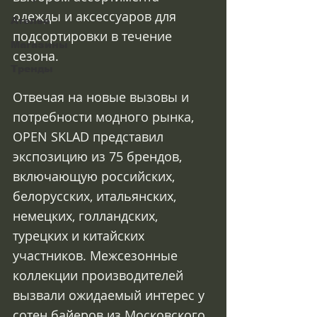
одежды и аксессуаров для 
Ателье
подсортировки в течение 
Магазины
сезона.
Тренды
Отвечая на новые вызовы и 
потребности модного рынка, 
OPEN SKLAD представил 
экспозицию из 75 брендов, 
включающую российских, 
белорусских, итальянских, 
немецких, голландских, 
турецких и китайских 
участников. Межсезонные 
коллекции производителей 
вызвали ожидаемый интерес у 
сотен байеров из Московского 