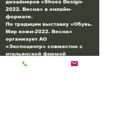
дизайнеров «Shoes Design-
2022. Весна» в онлайн-
формате.
По традиции выставку «Обувь. 
Мир кожи-2022. Весна» 
организует АО
«Экспоцентр» совместно с 
итальянской фирмой 
BolognaFierе при поддержке 
Ассоциации итальянских 
производителей обуви 
(ASSOCALZATURIFICI).
Время работы выставки: 26-
28 апреля с 10 до 18.00. 29 
апреля – с
10-00 до 16-00.
Выставки
Online