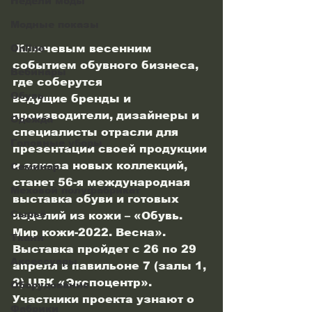
Недели моды
Модные показы
 Ключевым весенним 
Online
событием обувного бизнеса, 
Вебинары
где соберутся
Обувь
ведущие бренды и 
производители, дизайнеры и 
Одежда
специалисты отрасли для 
Головные уборы
презентации своей продукции 
и заказа новых коллекций, 
Семинар
станет 56-я международная 
Меховой полуфабрикат
выставка обуви и готовых 
Сырьё
изделий из кожи – «Обувь. 
Мир кожи-2022. Весна». 
Ткани
Выставка пройдет с 26 по 29 
Аксессуары
апреля в павильоне 7 (залы 1, 
2) ЦВК «Экспоцентр».
Оборудование
Участники проекта узнают о 
Фабрики