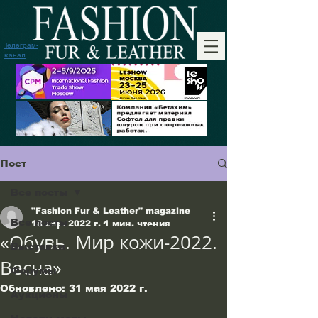
Телеграм-
канал
Пост
Все посты
"Fashion Fur & Leather" magazine
Все посты
18 апр. 2022 г.
1 мин. чтения
«Обувь. Мир кожи-2022.
Выставки
Весна»
Форумы
Обновлено:
31 мая 2022 г.
Аукционы