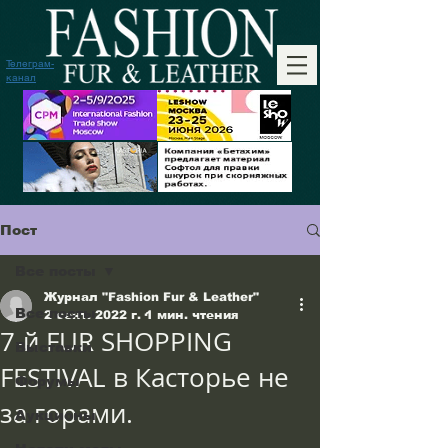
Телеграм-
канал
Пост
Все посты
Журнал "Fashion Fur & Leather"
Все посты
2 сент. 2022 г.
1 мин. чтения
7-й FUR SHOPPING
Выставки
FESTIVAL в Касторье не
Форумы
за горами.
Аукционы