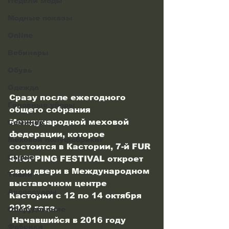
Недели моды
Модные показы
Online
Вебинары
Обувь
Одежда
Сразу после ежегодного 
Головные уборы
общего собрания 
Международной меховой 
Семинар
федерации, которое 
Меховой полуфабрикат
состоится в Кастории, 7-й FUR 
Сырьё
SHOPPING FESTIVAL откроет 
свои двери в Международном 
Ткани
выставочном центре 
Аксессуары
Кастории с 12 по 14 октября 
2022 года.
Оборудование
 Начавшийся в 2016 году 
Фабрики