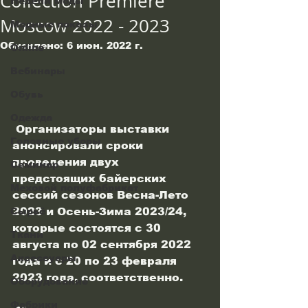
Collection Premiére
Недели моды
Moscow 2022 - 2023
Модные показы
Обновлено:
6 июн. 2022 г.
Online
Вебинары
Обувь
Одежда
 Организаторы выставки 
Головные уборы
анонсировали сроки 
проведения двух 
Семинар
предстоящих байерских 
Меховой полуфабрикат
сессий сезонов Весна-Лето 
2023 и Осень-Зима 2023/24, 
Сырьё
которые состоятся с 30 
Ткани
августа по 02 сентября 2022 
Аксессуары
года и с 20 по 23 февраля 
2023 года, соответственно. 
Оборудование
Фабрики