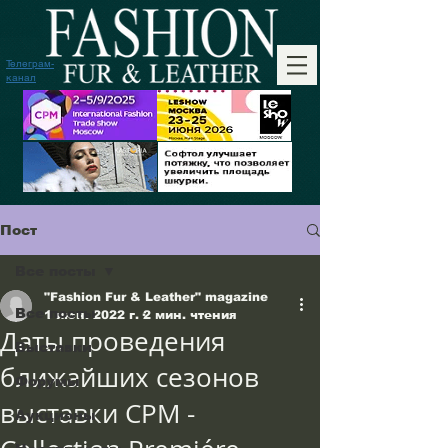
Телеграм-
канал
Пост
Все посты
"Fashion Fur & Leather" magazine
Все посты
1 июн. 2022 г.
2 мин. чтения
Даты проведения
Выставки
ближайших сезонов
Форумы
выставки CPM -
Аукционы