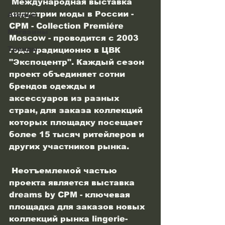
 Международная выставка 
индустрии моды в России - 
Ателье
CPM - Collection Premiére 
Магазины
Moscow - проводится с 2003 
Тренды
года традиционно в ЦВК 
"Экспоцентр". Каждый сезон 
проект объединяет сотни 
брендов одежды и 
аксессуаров из разных 
стран, для заказа коллекций 
которых площадку посещает 
более 15 тысяч ритейлеров и 
других участников рынка.
 Неотъемлемой частью 
проекта является выставка 
dreams by CPM - ключевая 
площадка для заказов новых 
коллекций рынка lingerie-