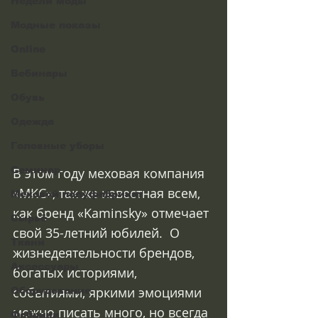
Недели моды
Модные показы
Online
Вебинары
Обувь
Одежда
Головные уборы
Семинар
В этом году меховая компания 
«МКС», так же известная всем, 
Меховой полуфабрикат
как бренд «Kaminsky» отмечает 
Сырьё
свой 35-летний юбилей.  О 
Ткани
жизнедеятельности брендов, 
Аксессуары
богатых историями, 
событиями, яркими эмоциями 
Оборудование
можно писать много, но всегда 
Фабрики