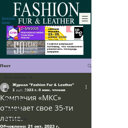
Телеграм-
канал
Пост
Все посты
Журнал "Fashion Fur & Leather"
Все посты
2 авг. 2023 г.
3 мин. чтения
Компания «МКС»
Выставки
отмечает свое 35-ти
Форумы
летие.
Аукционы
Обновлено:
21 окт. 2023 г.