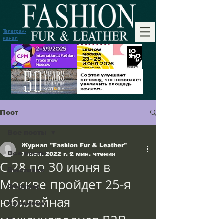
Телеграм-
канал
Пост
Все посты
Журнал "Fashion Fur & Leather"
Все посты
7 июн. 2022 г.
2 мин. чтения
С 28 по 30 июня в
Выставки
Москве пройдет 25-я
Форумы
юбилейная
Аукционы