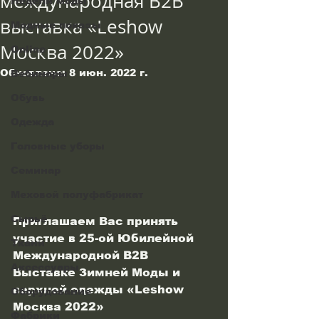
международная B2B
Недели моды
выставка «Leshow
Модные показы
Москва 2022»
Online
Обновлено:
8 июн. 2022 г.
Вебинары
Обувь
Одежда
Головные уборы
Семинар
Меховой полуфабрикат
Сырьё
Приглашаем Вас принять 
участие в 25-ой Юбилейной 
Ткани
Международной B2B 
Аксессуары
Выставке Зимней Моды и 
верхней одежды «Leshow 
Оборудование
Москва 2022»
Фабрики