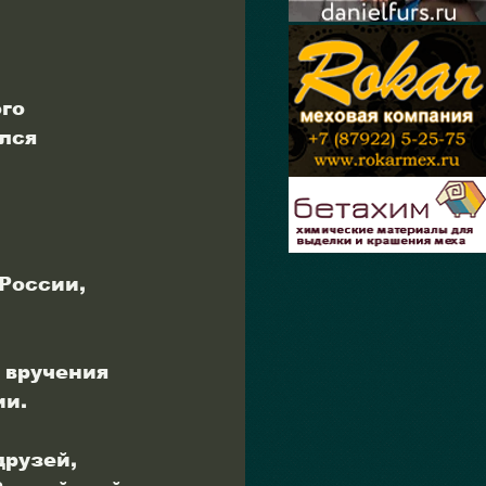
го 
лся 
России, 
 вручения 
ии.
рузей, 