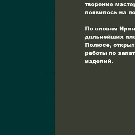
творение мастер
появилось на п
По словам Ирины
дальнейших пла
Полюсе, открыт
работы по запа
изделий.