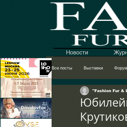
Новости
Жур
Все посты
Выставки
Фору
Обувь
Одежда
Голов
"Fashion Fur & 
Юбилейн
Крутико
Аксессуары
Оборудование