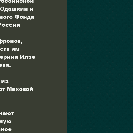
Российской 
 Юдашкин и 
ного Фонда
России 
 
ронов, 
ств им 
ерина Илзе 
ева.
 из 
от Меховой 
нают 
нную 
ное 