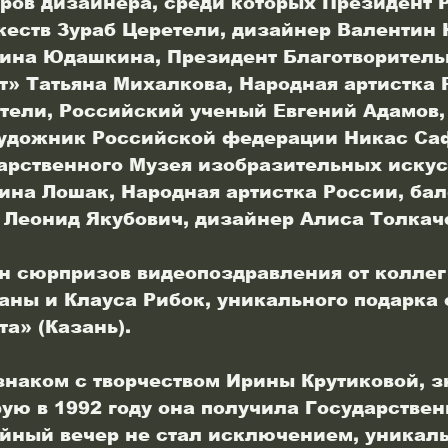
еров дизайнера, среди которых Президент 
еств Зураб Церетели, дизайнер Валентин
рина Юдашкина, Президент Благотворитель
т» Татьяна Михалкова, Народная артистка 
тели, Российский ученый Евгений Адамов,
удожник Российской федерации Никас Саф
арственного Музея изобразительных искус
на Лошак, Народная артистка России, бал
 Леонид Якубович, дизайнер Алиса Толкач
н сюрпризов видеопоздравления от коллег
ны и Клауса Рибок, уникального подарка 
а» (Казань).
 знаком с творчеством Ирины Крутиковой, з
рую в 1992 году она получила Государстве
ный вечер не стал исключением, уникаль