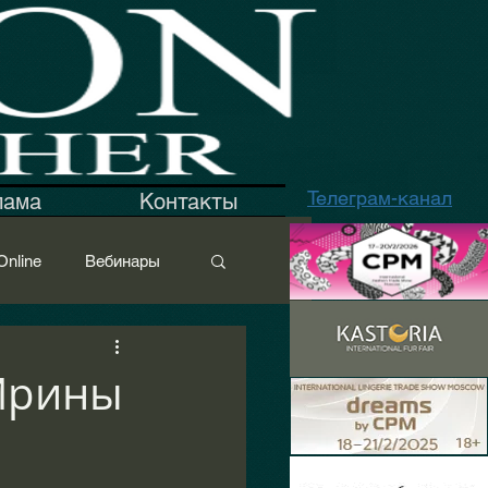
Телеграм-канал
лама
Контакты
Online
Вебинары
ё
Ткани
Ирины