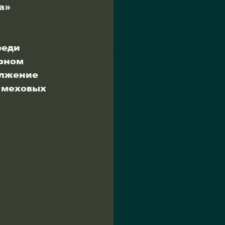
а» 
реди 
рном 
олжение 
 меховых 