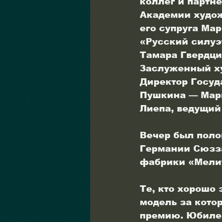
коллег и партн
Академии худож
его супруга Ма
«Русский силуэ
Тамара Гвердци
Заслуженный х
Директор Госуд
Пушкина — Мари
Лиепа, ведущий
Вечер был поло
Германии Сюзза
фабрики «Мелит
Те, кто хорошо
модель за кото
премию. Юбилей