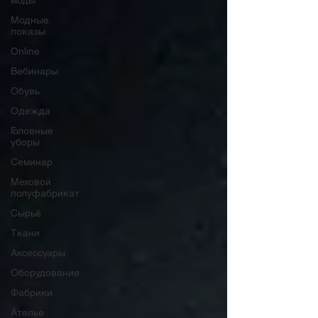
моды
Модные
показы
Online
Вебинары
Обувь
Одежда
Головные
уборы
Семинар
Меховой
полуфабрикат
Сырьё
Ткани
Аксессуары
Оборудование
Фабрики
Ателье