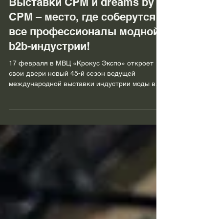
Выставки СРМ и dreams by
CPM – место, где соберутся
все профессионалы модной
b2b-индустрии!
17 февраля в МВЦ «Крокус Экспо» откроет
свои двери новый 45-й сезон ведущей
международной выставки индустрии моды в
России и Центральной Азии CPM – Collection
Première Moscow. Что подготовили
организаторы? 1. Яркое открытие! Важным
событием первого дня станет открывающий
подиумный показ новой коллекции
легендарного петербургского МОДНОГО ДОМА
ТАТЬЯНЫ ПАРФЕНОВОЙ и его второй линии
HOME. Впервые один из самых известных и
уважаемых российских дизайнеров примет
участие в выставке