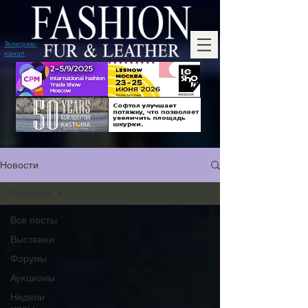
Телеграм-
канал
Новости
Фабрики
Все посты
Выставки
Форумы
Аукционы
Недели