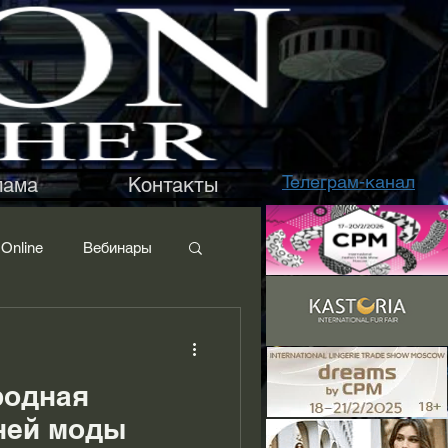
Телеграм-канал
лама
Контакты
Online
Вебинары
ьё
Ткани
родная
ней моды