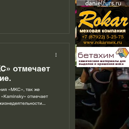
С» отмечает
ие.
ния «МКС», так же
д «Kaminsky» отмечает
35-летний юбилей. О жизнедеятельности...