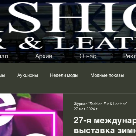
нал
Архив
О нас
Рек
мы
Аукционы
Недели моды
Модные показы
вные уборы
Семинар
Меховой полуфабрикат
Сыр
Журнал "Fashion Fur & Leather"
27 мая 2024 г.
27-я междуна
е
Фабрики
Ателье
Магазины
Тренды
выставка зим