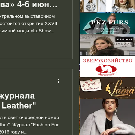
ва» 4-6 июня
ентральном выставочном
остоится открытие XXVII
зимней моды «LeShow...
журнала
 Leather"
 в свет очередной номер
ther”. Журнал "Fashion Fur
16 году и...