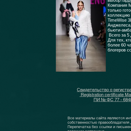
выбор гард
Компания M
только гот
коллекцию 
TimeWise 3
Анджелеса,
бьюти-амба
Всего за 5
Для тех, к
более 60 ч
блогеров с
Свидетельство о регист
Registration certificate M
ПИ № ФС 77 - 684
Все материалы сайта являются ин
собственностью правообладателя 
Перепечатка без ссылки и письмен