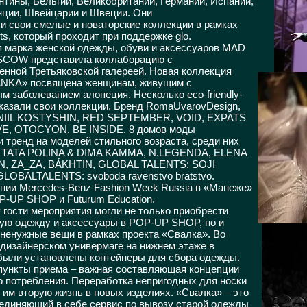
ентины, Бельгии, Великобритании, Германии, Испании,
нции, Швейцарии и Швеции. Они
и свои смелые и новаторские коллекции в рамках
nts, который проходит при поддержке glo.
 марка женской одежды, обуви и аксессуаров MAD
COW представила коллаборацию с
енной Третьяковской галереей. Новая коллекция
NKA» посвящена женщинам, живущим с
м заболеванием алопеция. Несколько eco-friendly-
казали свои коллекции. Бренд RomaUvarovDesign,
IIL KOSTYSHIN, RED SEPTEMBER, VOID, EXPATS
E, OTOCYON, BE INSIDE. 8 домов моды
 тренд на моделей стильного возраста, среди них
TATA POLINA & DIMA KAMMA, N.LEGENDA, ELENA
 ZA_ZA, BÁKHTIN, GLOBAL TALENTS: SOJI
LOBALTALENTS: svoboda ravenstvo bratstvo.
нии Mercedes-Benz Fashion Week Russia в «Манеже»
-UP SHOP и Futurum Education.
у гости мероприятия могли не только приобрести
ую одежду и аксессуары в POP-UP SHOP, но и
 ненужные вещи в рамках проекта «Свалка». Во
дизайнерском универмаге на нижнем этаже в
ыли установлены контейнеры для сбора одежды.
ункты приема – важная составляющая концепции
о потребления. Переработка непригодных для носки
 им вторую жизнь в новых изделиях. «Свалка» – это
ъединяющий в себе сервис по вывозу старой одежды