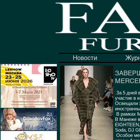
Новости
Жур
ЗАВЕР
MERCED
За 5 дней 
участие в 
Освещали э
иностранны
В рамках M
В Манеже 
EIGHTEEN,
Soda, DJ G
Особое мес