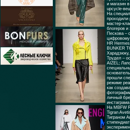
и магазин 
upcycle-ве
На специал
проходили 
мастер-клас
блогеров и
Пескова – 
цифровому 
HR Hermes 
BUNKER TO
Харадзюку,
Трудел – о
AIZEL; Лап
специальны
основатель 
прошли спе
режиме реа
как создав
фотографии
личный бре
инстаграма
На MBFW Ru
Tigran Ave
Тиграном А
стипендиат
эксперимен