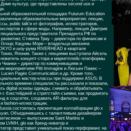
в Доме культур, где представлены second use и
щи.
ьной образовательной площадке Futurum Education
различные образовательные мероприятия: лекции,
сы, public talk’и от фотографов, иллюстраторов,
 экспертов в сфере моды. Например, лекция Дмитрия
специального представителя Президента РФ по
развитию; Стивена Трау – директора по финансам и
Group; Кацумы Мори – владельца магазина
KYO и шоу-рума RIVERHEAD в квартале
 Токио, Япония. Также с лекциями выступили Айсель
снователь концепт-стора и маркетплейс-платформы
о Чианки – директор по коммуникациям и
м мероприятиям Pitti Immagine и Люсьен Пажес –
Lucien Pagès Communication и др. Кроме того,
циальные мастер-классы при поддержке ASUS: В
льного времени специалисты рассказали и показали,
ать digital-эскизы одежды, снимать и обрабатывать
 с бэкстейджей и стритстайл-съемки, как продвигать
нд в соцсетях, создавать AR-фильтры для
 и fashion-иллюстрации.
ssia состоялась презентация коллаборации glo x
tisyan. Объединившись с талантливым дизайнером
ветисяном — выпускником Saint Martins и
ом LVMH, glo как бренд-новатор и
татор представил уникальный показ-перформанс на