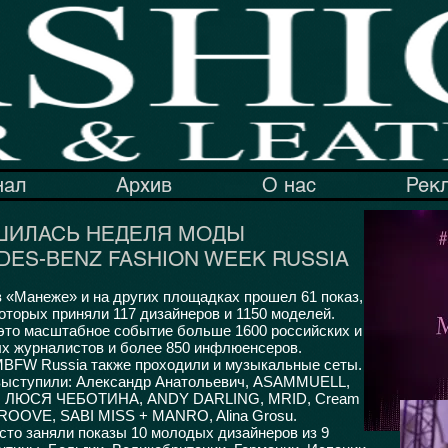
нал
Архив
О нас
Рек
ШИЛАСЬ НЕДЕЛЯ МОДЫ
ES-BENZ FASHION WEEK RUSSIA
в «Манеже» и на других площадках прошел 61 показ,
которых приняли 117 дизайнеров и 1150 моделей.
то масштабное событие больше 1600 российских и
х журналистов и более 850 инфлюенсеров.
BFW Russia также проходили и музыкальные сеты.
выступили: Александр Анатольевич, ASAMMUELL,
 ЛЮСЯ ЧЕБОТИНА, ANDY DARLING, MRID, Cream
ROOVE, SABI MISS + MANRO, Alina Grosu.
то заняли показы 10 молодых дизайнеров из 9