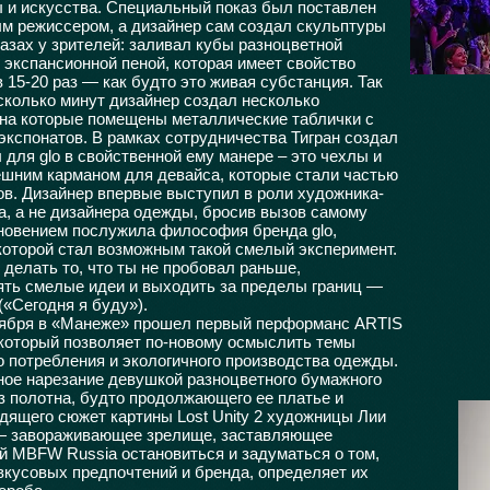
 и искусства. Специальный показ был поставлен
м режиссером, а дизайнер сам создал скульптуры
лазах у зрителей: заливал кубы разноцветной
 экспансионной пеной, которая имеет свойство
в 15-20 раз — как будто это живая субстанция. Так
есколько минут дизайнер создал несколько
 на которые помещены металлические таблички с
экспонатов. В рамках сотрудничества Тигран создал
 для glo в свойственной ему манере – это чехлы и
ешним карманом для девайса, которые стали частью
ов. Дизайнер впервые выступил в роли художника-
, а не дизайнера одежды, бросив вызов самому
новением послужила философия бренда glo,
которой стал возможным такой смелый эксперимент.
 делать то, что ты не пробовал раньше,
ть смелые идеи и выходить за пределы границ —
l («Cегодня я буду»).
тября в «Манеже» прошел первый перформанс ARTIS
оторый позволяет по-новому осмыслить темы
о потребления и экологичного производства одежды.
ое нарезание девушкой разноцветного бумажного
з полотна, будто продолжающего ее платье и
дящего сюжет картины Lost Unity 2 художницы Лии
— завораживающее зрелище, заставляющее
й MBFW Russia остановиться и задуматься о том,
 вкусовых предпочтений и бренда, определяет их