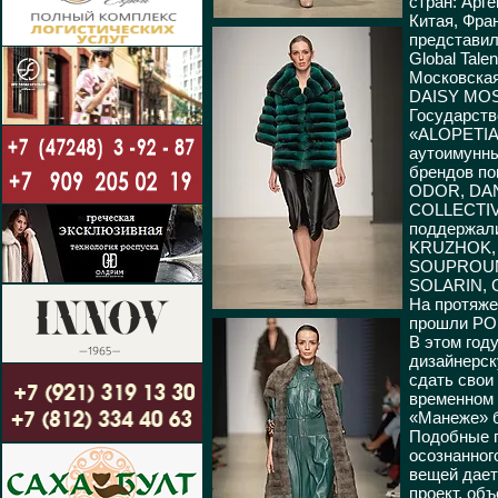
стран: Арг
Китая, Фра
представил
Global Tale
Московская
DAISY MOS
Государств
«ALOPETIA
аутоимунны
брендов по
ODOR, DAN
COLLECTIV
поддержали
KRUZHOK, 
SOUPROUN,
SOLARIN, G
На протяже
прошли POP
В этом год
дизайнерск
сдать свои
временном 
«Манеже» б
Подобные п
осознанног
вещей дает
проект, об