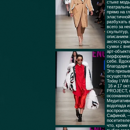
стыке моды
театральны
прямо на г
эластичной
разбухать 
всего за н
скульптур,
описанием 
аксессуары
сумки с вн
арт-объект
перформера
себе. Вдох
благодаря 
Это призыв
осуществля
Today I Wil
16 и 17 ок
PROJECT, к
осознанног
Медитативн
водопада и
воспроизво
Сафиной, 
посетителе
что, кроме