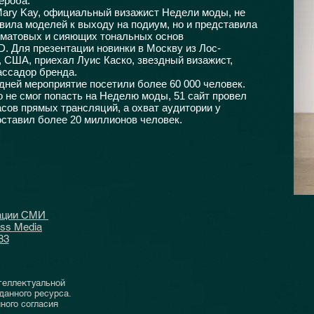
ероба.
ary Kay, официальный визажист Недели моды, не
овила моделей к выходу на подиум, но и представила
матовых и сияющих тональных основ
D. Для презентации новинки в Москву из Лос-
 США, приехал Луис Каско, звездный визажист,
ссадор бренда.
 дней мероприятие посетили более 60 000 человек.
то не смог попасть на Неделю моды, 51 сайт провел
асов прямых трансляций, а охват аудитории у
оставил более 20 миллионов человек.
рации СМИ
ass Media
83
теллектуальной
данного ресурса.
ного согласия