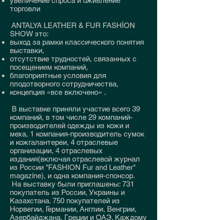
увеличение спроса и оживление
торговли
ANTALYA LEATHER & FUR FASHİON
SHOW это:
выход за рамки классического понятия
выставки,
отсутствие трудностей, связанных с
посещением компаний,
благоприятные условия для
плодотворного сотрудничества,
концепция «все включено» .
В выставке приняли участие всего 39
компаний, в том числе 29 компаний-
производителей одежды из кожи и
меха, 1 компания-производитель сумок
и кожгалантереи, 4 отраслевые
организации, 4 отраслевых
издания(включая отраслевой журнал
из России "FASHION Fur and Leather"
magazine), и одна компания-спонсор.
На выставку были приглашены: 731
покупатель из России, Украины и
Казахстана. 750 покупателей из
Норвегии, Германии, Англии, Венгрии,
Азербайджана, Греции и ОАЭ. Каждому