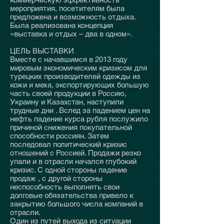
мероприятия, посетителям была
предложена и возможность отдыха.
Была реализована концепция
«выставка и отдых – два в одном».
ЦЕЛЬ ВЫСТАВКИ
Вместе с начавшимся в 2013 году
мировым экономическим кризисом для
турецких производителей одежды из
кожи и меха, экспортирующих большую
часть своей продукции в Россию,
Украину и Казахстан, наступили
трудные дни . Вслед за падением цен на
нефть падение курса рубля послужило
причиной снижения покупательной
способности россиян. Затем
последовал политический кризис
отношений с Россией. Продажи резко
упали и в отрасли начался глубокий
кризис. С одной стороны падение
продаж , с другой стороны
неспособность выполнять свои
долговые обязательства привело к
закрытию большого числа компаний в
отрасли.
Один из путей выхода из ситуации