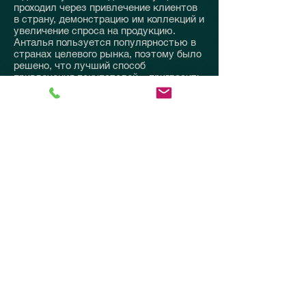
проходил через привлечение клиентов
в страну, демонстрацию им коллекций и
увеличение спроса на продукцию.
Анталья пользуется популярностью в
странах целевого рынка, поэтому было
решено, что лучший способ
привлечения покупателей – пригласить
их в Анталью на выставку, предложив
им и возможность отдыха.
Мы обеспечили возможность
компаниям отрасли сказать клиентам:
«Мой дорогой клиент, ты важен для
меня. Мы создали коллекцию , которая
тебе понравится и обеспечит прибыль.
Приглашаем тебя в Анталью. Возьми с
собой жену, посмотри нашу коллекцию
и отдохни.»
УЧАСТИЕ В ВЫСТАВКЕ
Все компании принимают участие в
выставке Antalya Leather Fair & Fashion
Show на равных условиях. Все стенды
имеют одинаковый размер (40 м2) и
стандартное оформление. Внешний вид
всех стендов одинаковый и
стандартный. Таким образом, компании-